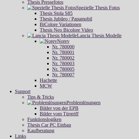
Thesis Pressefotos
Spezielle Thesis Fotos
Thesis Stola S85
Thesis Jubileo / Papamobil
BiColore Variationen
Thesis Neo Bicolore Video
Lancia Thesis Modelle
Norev
Nr. 780000
Nr. 780001
Nr. 780002
Nr. 780003
Nr. 780005
Nr. 780007
Hachette
MCW
Support
Tips & Tricks
Problemlösungen
Bilder von der EPB
Bilder vom Türgriff
Funktionslogiken
Thesis Car PC Einbau
Kaufberatung
Links