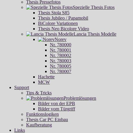
Thesis Pressefotos
Spezielle Thesis Fotos
Thesis Stola S85
Thesis Jubileo / Papamobil
BiColore Variationen
Thesis Neo Bicolore Video
Lancia Thesis Modelle
Norev
Nr. 780000
Nr. 780001
Nr. 780002
Nr. 780003
Nr. 780005
Nr. 780007
Hachette
MCW
Support
Tips & Tricks
Problemlösungen
Bilder von der EPB
Bilder vom Türgriff
Funktionslogiken
Thesis Car PC Einbau
Kaufberatung
Links