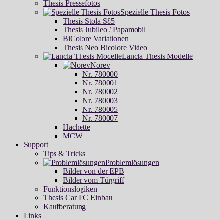
Thesis Pressefotos
Spezielle Thesis Fotos
Thesis Stola S85
Thesis Jubileo / Papamobil
BiColore Variationen
Thesis Neo Bicolore Video
Lancia Thesis Modelle
Norev
Nr. 780000
Nr. 780001
Nr. 780002
Nr. 780003
Nr. 780005
Nr. 780007
Hachette
MCW
Support
Tips & Tricks
Problemlösungen
Bilder von der EPB
Bilder vom Türgriff
Funktionslogiken
Thesis Car PC Einbau
Kaufberatung
Links