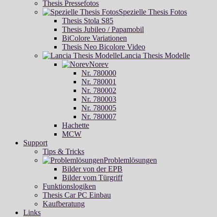
Thesis Pressefotos
Spezielle Thesis Fotos
Thesis Stola S85
Thesis Jubileo / Papamobil
BiColore Variationen
Thesis Neo Bicolore Video
Lancia Thesis Modelle
Norev
Nr. 780000
Nr. 780001
Nr. 780002
Nr. 780003
Nr. 780005
Nr. 780007
Hachette
MCW
Support
Tips & Tricks
Problemlösungen
Bilder von der EPB
Bilder vom Türgriff
Funktionslogiken
Thesis Car PC Einbau
Kaufberatung
Links