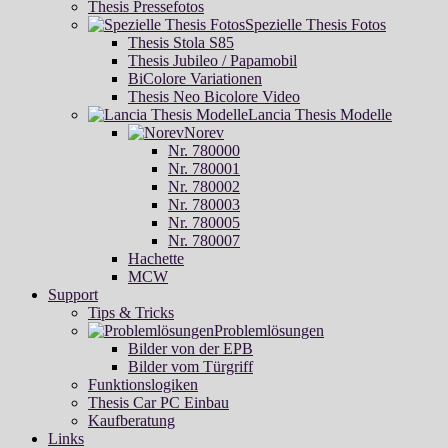
Thesis Pressefotos
Spezielle Thesis Fotos
Thesis Stola S85
Thesis Jubileo / Papamobil
BiColore Variationen
Thesis Neo Bicolore Video
Lancia Thesis Modelle
Norev
Nr. 780000
Nr. 780001
Nr. 780002
Nr. 780003
Nr. 780005
Nr. 780007
Hachette
MCW
Support
Tips & Tricks
Problemlösungen
Bilder von der EPB
Bilder vom Türgriff
Funktionslogiken
Thesis Car PC Einbau
Kaufberatung
Links