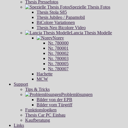
Thesis Pressefotos
Spezielle Thesis Fotos
Thesis Stola S85
Thesis Jubileo / Papamobil
BiColore Variationen
Thesis Neo Bicolore Video
Lancia Thesis Modelle
Norev
Nr. 780000
Nr. 780001
Nr. 780002
Nr. 780003
Nr. 780005
Nr. 780007
Hachette
MCW
Support
Tips & Tricks
Problemlösungen
Bilder von der EPB
Bilder vom Türgriff
Funktionslogiken
Thesis Car PC Einbau
Kaufberatung
Links