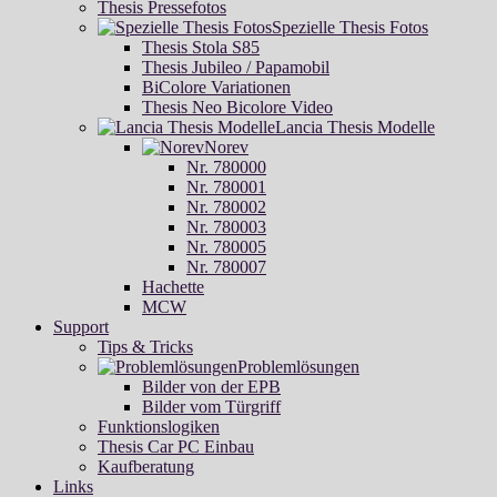
Thesis Pressefotos
Spezielle Thesis Fotos
Thesis Stola S85
Thesis Jubileo / Papamobil
BiColore Variationen
Thesis Neo Bicolore Video
Lancia Thesis Modelle
Norev
Nr. 780000
Nr. 780001
Nr. 780002
Nr. 780003
Nr. 780005
Nr. 780007
Hachette
MCW
Support
Tips & Tricks
Problemlösungen
Bilder von der EPB
Bilder vom Türgriff
Funktionslogiken
Thesis Car PC Einbau
Kaufberatung
Links