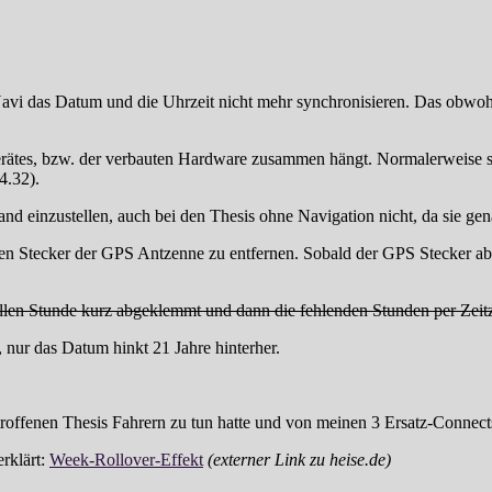
avi das Datum und die Uhrzeit nicht mehr synchronisieren. Das obwoh
ätes, bzw. der verbauten Hardware zusammen hängt. Normalerweise soll
4.32).
nd einzustellen, auch bei den Thesis ohne Navigation nicht, da sie ge
s den Stecker der GPS Antzenne zu entfernen. Sobald der GPS Stecker 
ollen Stunde kurz abgeklemmt und dann die fehlenden Stunden per Zeit
 nur das Datum hinkt 21 Jahre hinterher.
roffenen Thesis Fahrern zu tun hatte und von meinen 3 Ersatz-Connects
rklärt:
Week-Rollover-Effekt
(externer Link zu heise.de)