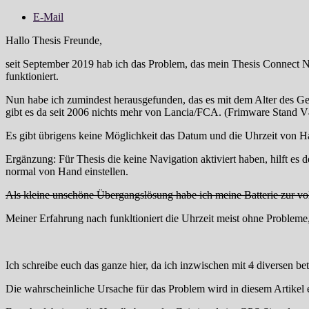
E-Mail
Hallo Thesis Freunde,
seit September 2019 hab ich das Problem, das mein Thesis Connect N
funktioniert.
Nun habe ich zumindest herausgefunden, das es mit dem Alter des Ger
gibt es da seit 2006 nichts mehr von Lancia/FCA. (Frimware Stand V
Es gibt übrigens keine Möglichkeit das Datum und die Uhrzeit von Ha
Ergänzung: Für Thesis die keine Navigation aktiviert haben, hilft e
normal von Hand einstellen.
Als kleine unschöne Übergangslösung habe ich meine Batterie zur v
Meiner Erfahrung nach funkltioniert die Uhrzeit meist ohne Probleme,
Ich schreibe euch das ganze hier, da ich inzwischen mit
4
diversen bet
Die wahrscheinliche Ursache für das Problem wird in diesem Artikel e