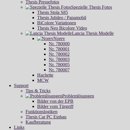
Thesis Pressefotos
Spezielle Thesis Fotos
Thesis Stola S85
Thesis Jubileo / Papamobil
BiColore Variationen
Thesis Neo Bicolore Video
Lancia Thesis Modelle
Norev
Nr. 780000
Nr. 780001
Nr. 780002
Nr. 780003
Nr. 780005
Nr. 780007
Hachette
MCW
Support
Tips & Tricks
Problemlösungen
Bilder von der EPB
Bilder vom Türgriff
Funktionslogiken
Thesis Car PC Einbau
Kaufberatung
Links