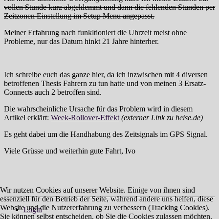
vollen Stunde kurz abgeklemmt und dann die fehlenden Stunden per
Zeitzonen Einstellung im Setup Menu angepasst.
Meiner Erfahrung nach funkltioniert die Uhrzeit meist ohne
Probleme, nur das Datum hinkt 21 Jahre hinterher.
Ich schreibe euch das ganze hier, da ich inzwischen mit
4
diversen
betroffenen Thesis Fahrern zu tun hatte und von meinen 3 Ersatz-
Connects auch 2 betroffen sind.
Die wahrscheinliche Ursache für das Problem wird in diesem
Artikel erklärt:
Week-Rollover-Effekt
(externer Link zu heise.de)
Es geht dabei um die Handhabung des Zeitsignals im GPS Signal.
Viele Grüsse und weiterhin gute Fahrt, Ivo
Wir nutzen Cookies auf unserer Website. Einige von ihnen sind
essenziell für den Betrieb der Seite, während andere uns helfen, diese
Website und die Nutzererfahrung zu verbessern (Tracking Cookies).
Login
Sie können selbst entscheiden, ob Sie die Cookies zulassen möchten.