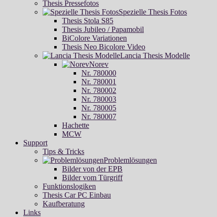
Thesis Pressefotos
Spezielle Thesis Fotos
Thesis Stola S85
Thesis Jubileo / Papamobil
BiColore Variationen
Thesis Neo Bicolore Video
Lancia Thesis Modelle
Norev
Nr. 780000
Nr. 780001
Nr. 780002
Nr. 780003
Nr. 780005
Nr. 780007
Hachette
MCW
Support
Tips & Tricks
Problemlösungen
Bilder von der EPB
Bilder vom Türgriff
Funktionslogiken
Thesis Car PC Einbau
Kaufberatung
Links