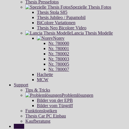
Thesis Pressefotos
Spezielle Thesis Fotos
Thesis Stola S85
Thesis Jubileo / Papamobil
BiColore Variationen
Thesis Neo Bicolore Video
Lancia Thesis Modelle
Norev
Nr. 780000
Nr. 780001
Nr. 780002
Nr. 780003
Nr. 780005
Nr. 780007
Hachette
MCW
Support
Tips & Tricks
Problemlösungen
Bilder von der EPB
Bilder vom Türgriff
Funktionslogiken
Thesis Car PC Einbau
Kaufberatung
Links