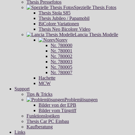
Thesis Pressefotos
Spezielle Thesis Fotos
Thesis Stola S85
Thesis Jubileo / Papamobil
BiColore Variationen
Thesis Neo Bicolore Video
Lancia Thesis Modelle
Norev
Nr. 780000
Nr. 780001
Nr. 780002
Nr. 780003
Nr. 780005
Nr. 780007
Hachette
MCW
Support
Tips & Tricks
Problemlösungen
Bilder von der EPB
Bilder vom Türgriff
Funktionslogiken
Thesis Car PC Einbau
Kaufberatung
Links